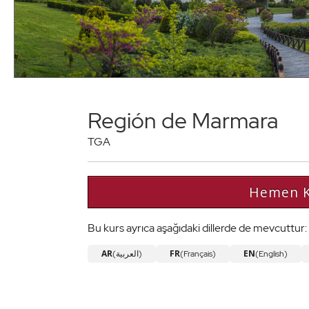
Región de Marmara
TGA
Hemen K
Bu kurs ayrıca aşağıdaki dillerde de mevcuttur:
AR
FR
EN
(العربية)
(Français)
(English)