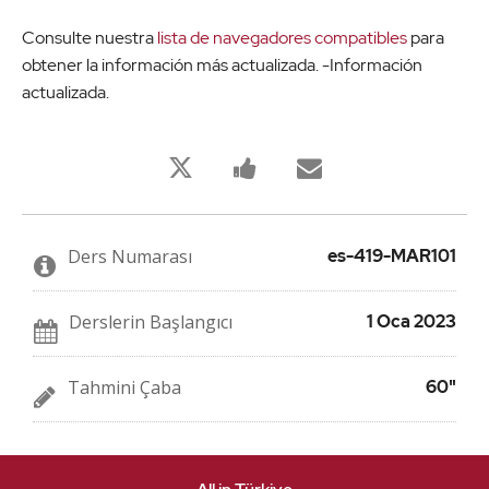
Consulte nuestra
lista de navegadores compatibles
para
obtener la información más actualizada. -Información
actualizada.
Bu
Bu
Birisine
derse
derse
bu
kaydolduğunuzu
kayıt
derse
twitleyin
yaptığınızı
kaydolduğu
söylemek
söylemek
için
için
Ders Numarası
es-419-MAR101
Facebook
e-
mesajı
posta
gönderin
gönderin
Derslerin Başlangıcı
1 Oca 2023
Tahmini Çaba
60"