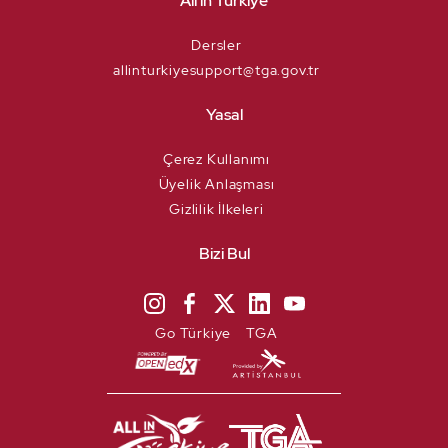
All in Türkiye
Dersler
allinturkiyesupport@tga.gov.tr
Yasal
Çerez Kullanımı
Üyelik Anlaşması
Gizlilik İlkeleri
Bizi Bul
Go Türkiye
TGA