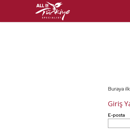
Buraya ilk
Giriş Y
Buradaki
E-posta
e-
posta
adresinizi