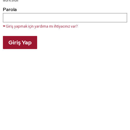
kullanarak
oturum
Parola
açın.
Henüz
bir
hesabınız
Giriş yapmak için yardıma mı ihtiyacınız var?
yoksa,
kayıt
için
Giriş Yap
aşağıdaki
düğmeyi
kullanın.