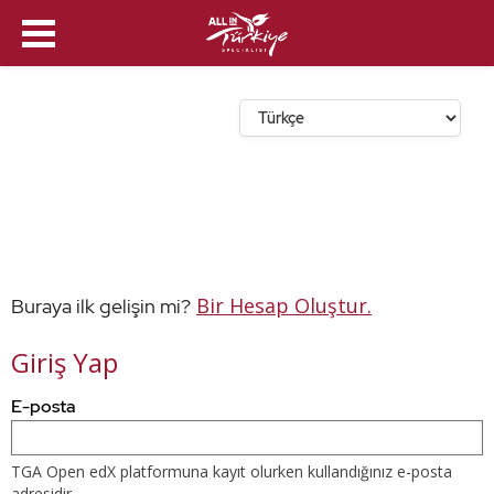
Dil Seçin
Bir Hesap Oluştur.
Buraya ilk gelişin mi?
Giriş Yap
Buradaki
E-posta
e-
posta
adresinizi
ve
TGA Open edX platformuna kayıt olurken kullandığınız e-posta
parolanızı
adresidir