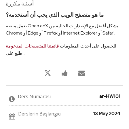
أسئلة مكررة
ما هو متصفح الويب الذي يجب أن أستخدمه؟
تعمل منصة Open edX بشكل أفضل مع الإصدارات الحالية من
Chrome أو Edge أو Firefox أو Internet Explorer أو Safari.
للحصول على أحدث المعلومات
قائمتنا للمتصفحات المدعومة
اطلع على.
Bu
Bu
Birisine
derse
derse
bu
kaydolduğunuzu
kayıt
derse
twitleyin
yaptığınızı
kaydolduğu
söylemek
söylemek
için
için
Ders Numarası
ar-HW101
Facebook
e-
mesajı
posta
gönderin
gönderin
Derslerin Başlangıcı
13 May 2024