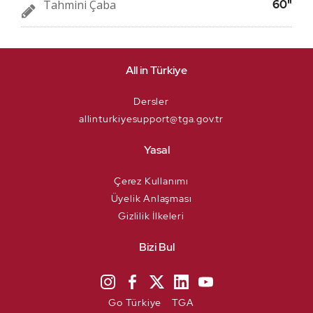
Tahmini Çaba
60"
All in Türkiye
Dersler
allinturkiyesupport@tga.gov.tr
Yasal
Çerez Kullanımı
Üyelik Anlaşması
Gizlilik İlkeleri
Bizi Bul
Go Türkiye
TGA