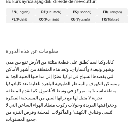
Bu kurs ayrıca aşağıdaki dillerde de mevcuttur:
EN
DE
ES
FR
(English)
(Deutsch)
(Español)
(Français)
PL
RO
RU
TR
(Polski)
(Română)
(Русский)
(Türkçe)
معلومات عن هذه الدورة
كابادوكيا اسم يُطلق على قطعة مثلثة من الأرض تقع بين مدن
نوشهر ونيغدة وأكساراي، وتعد هذه المنطقة من أشهر الأماكن
التي يقصدها السياح في تركيا. نظرًا إلى مداخنها الجنية الجذابة
ومساكن الكهوف والمناظر الطبيعية الباهرة للغاية؛ تعد كابادوكيا
منطقة استثنائية تتمركز في وسط الأناضول. كما تقدم المنطقة
تجربة لا مثيل لها مع تراثها الغني من المسيحية المبكرة
وجغرافيتها الفريدة وجولات ركوب منطاد الهواء الساخن التي لا
تُنسى وفنادق "الكهف" والمأكولات المحلية وفرص التنزه من
جميع المستويات.