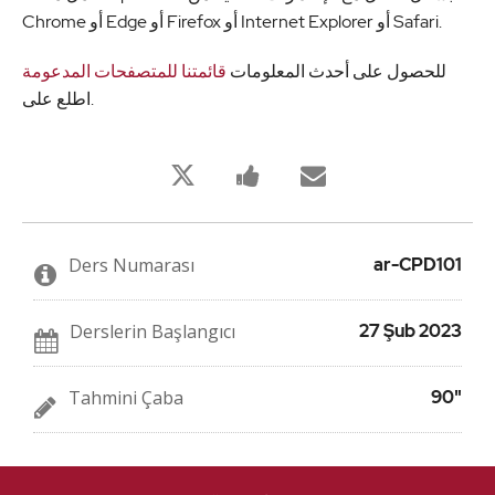
Chrome أو Edge أو Firefox أو Internet Explorer أو Safari.
للحصول على أحدث المعلومات
قائمتنا للمتصفحات المدعومة
اطلع على.
Bu
Bu
Birisine
derse
derse
bu
kaydolduğunuzu
kayıt
derse
twitleyin
yaptığınızı
kaydolduğu
söylemek
söylemek
için
için
Ders Numarası
ar-CPD101
Facebook
e-
mesajı
posta
gönderin
gönderin
Derslerin Başlangıcı
27 Şub 2023
Tahmini Çaba
90"