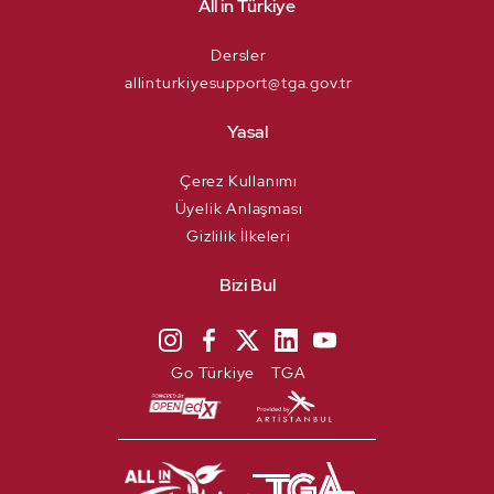
All in Türkiye
Dersler
allinturkiyesupport@tga.gov.tr
Yasal
Çerez Kullanımı
Üyelik Anlaşması
Gizlilik İlkeleri
Bizi Bul
Go Türkiye
TGA