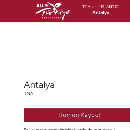
TGA:
es-419-ANT101
Antalya
Antalya
TGA
Hemen Kaydol
Bu kurs ayrıca aşağıdaki dillerde de mevcuttur: