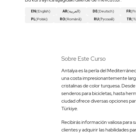
EN
AR
DE
FR
(English)
(العربية)
(Deutsch)
(Fr
PL
RO
RU
TR
(Polski)
(Română)
(Русский)
(T
Sobre Este Curso
Antalya es la perla del Mediterráneo 
una costa impresionantemente larga p
cristalinas de color turquesa. Desde
senderos para bicicletas, hasta her
ciudad ofrece diversas opciones para
Türkiye.
Recibirás información valiosa para s
clientes y adquirir las habilidades 