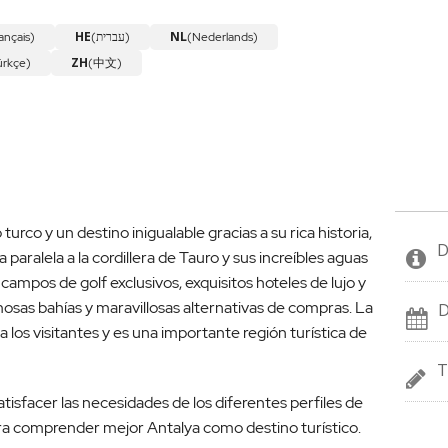
HE
NL
ançais)
(עברית)
(Nederlands)
ZH
ürkçe)
(中文)
turco y un destino inigualable gracias a su rica historia,
D
aralela a la cordillera de Tauro y sus increíbles aguas
 campos de golf exclusivos, exquisitos hoteles de lujo y
mosas bahías y maravillosas alternativas de compras. La
D
 los visitantes y es una importante región turística de
T
atisfacer las necesidades de los diferentes perfiles de
para comprender mejor Antalya como destino turístico.