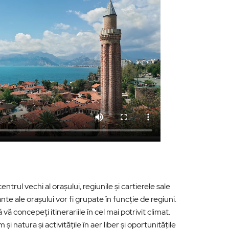
ntrul vechi al orașului, regiunile și cartierele sale
te ale orașului vor fi grupate în funcție de regiuni.
vă concepeți itinerariile în cel mai potrivit climat.
 și natura și activitățile în aer liber și oportunitățile