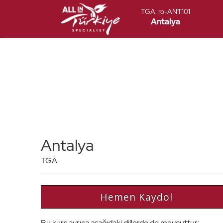
TGA:
ro-ANT101
Antalya
Antalya
TGA
Hemen Kaydol
Bu kurs ayrıca aşağıdaki dillerde de mevcuttur: