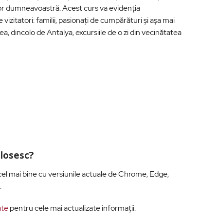
ilor dumneavoastră. Acest curs va evidenția
vizitatori: familii, pasionați de cumpărături și așa mai
, dincolo de Antalya, excursiile de o zi din vecinătatea
olosesc?
l mai bine cu versiunile actuale de Chrome, Edge,
.
ate
pentru cele mai actualizate informații.