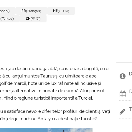
FR
HE
pañol)
(Français)
(עברית)
R
ZH
(Türkçe)
(中文)
i și o destinație inegalabilă, cu istoria sa bogată, cu o
D
lă cu lanțul muntos Taurus și cu uimitoarele ape
olf de marcă, hoteluri de lux rafinate all inclusive și
uperbe și alternative minunate de cumpărături, orașul
D
i, fiind o regiune turistică importantă a Turciei.
T
a satisface nevoile diferitelor profiluri de clienți și veți
 înțelege mai bine Antalya ca destinație turistică.