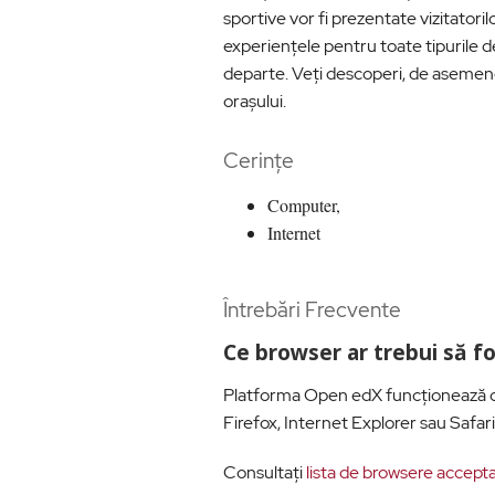
sportive vor fi prezentate vizitator
experiențele pentru toate tipurile de 
departe. Veți descoperi, de asemenea
orașului.
Cerințe
Computer,
Internet
Întrebări Frecvente
Ce browser ar trebui să f
Platforma Open edX funcționează ce
Firefox, Internet Explorer sau Safari
Consultați
lista de browsere accept