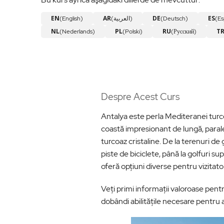
EN
AR
DE
ES
(English)
(العربية)
(Deutsch)
(Es
NL
PL
RU
T
(Nederlands)
(Polski)
(Русский)
Despre Acest Curs
Antalya este perla Mediteranei turceșt
coastă impresionant de lungă, parale
turcoaz cristaline. De la terenuri de g
piste de biciclete, până la golfuri s
oferă opțiuni diverse pentru vizitator
Veți primi informații valoroase pentru 
dobândi abilitățile necesare pentru a