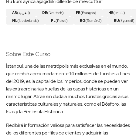
Bu kurs ayrıca aşağıdaki dillerde de mevcuttur:
AR
DE
FR
HE
(العربية)
(Deutsch)
(Français)
(עברית)
NL
PL
RO
RU
(Nederlands)
(Polski)
(Română)
(Русский)
Sobre Este Curso
İstanbul, una de las metrópolis más exclusivas en el mundo,
que recibió aproximadamente 14 millones de turistas a fines
del 2019, es la capital de los imperios, donde se pueden ver
las extraordinarias huellas de las capas históricas en un
mismo lugar. Atrae sin duda a muchos turistas gracias a sus
características culturales y naturales, como el Bósforo, las
Islas y la Península Histórica.
Recibirá información valiosa para satisfacer las necesidades
de los diferentes perfiles de clientes y adquirir las