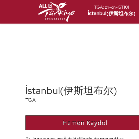
TGA:
zh-cn-IST101
İstanbul(伊斯坦布尔)
İstanbul(伊斯坦布尔)
TGA
Hemen Kaydol
Bu kurs ayrıca aşağıdaki dillerde de mevcuttur: