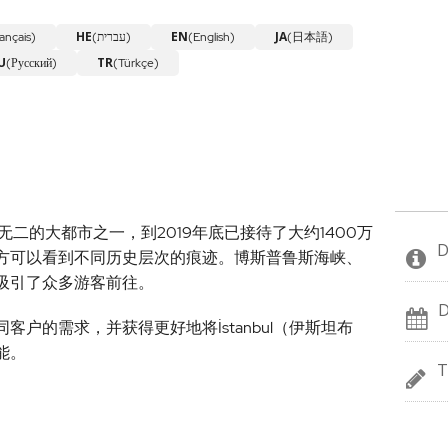
HE
EN
JA
ançais)
(עברית)
(English)
(日本語)
U
TR
(Русский)
(Türkçe)
独一无二的大都市之一，到2019年底已接待了大约1400万
D
方可以看到不同历史层次的痕迹。博斯普鲁斯海峡、
吸引了众多游客前往。
D
户的需求，并获得更好地将İstanbul（伊斯坦布
能。
T