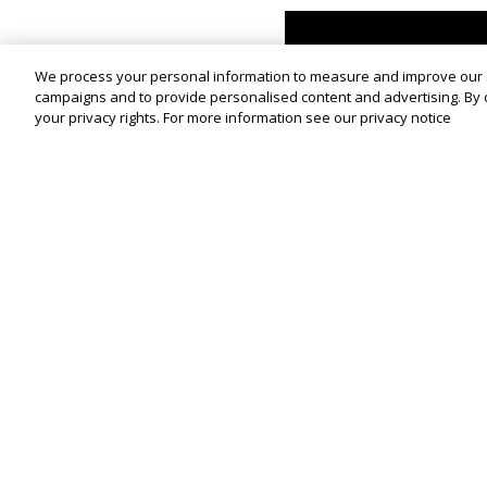
We process your personal information to measure and improve our si
campaigns and to provide personalised content and advertising. By cl
your privacy rights. For more information see our privacy notice
Cookies are using to personali
Qu’apprendrez-vous?
Vous découvrirez les infrastructures 
pour le secteur MICE, à savoir Istan
caractéristiques spécifiques. Les ac