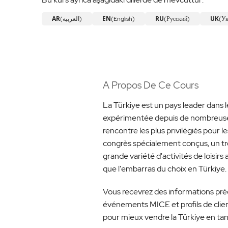
AR
EN
RU
UK
(العربية)
(English)
(Русский)
(Ук
A Propos De Ce Cours
La Türkiye est un pays leader dans 
expérimentée depuis de nombreuses 
rencontre les plus privilégiés pour
congrès spécialement conçus, un trè
grande variété d'activités de loisirs
que l'embarras du choix en Türkiye.
Vous recevrez des informations pré
événements MICE et profils de clie
pour mieux vendre la Türkiye en ta