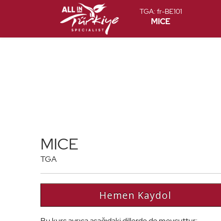
TGA:
fr-BE101
MICE
MICE
TGA
Hemen Kaydol
Bu kurs ayrıca aşağıdaki dillerde de mevcuttur: