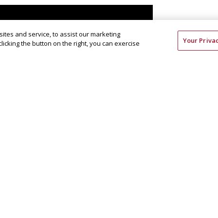
tes and service, to assist our marketing
Your Priva
icking the button on the right, you can exercise
ze content and ads, to provide social media features and to analyze our traffic.
MICE en Türkiye, ainsi que les villes les plus populaires
bul, Izmir, Antalya, la Cappadoce et Bodrum, avec leurs
tivités de loisirs et les expériences post-réunion vous