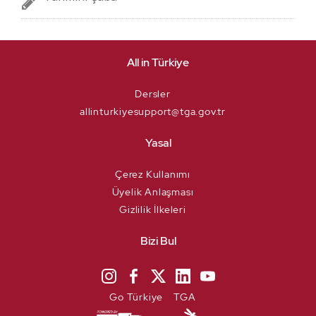
All in Türkiye
Dersler
allinturkiyesupport@tga.gov.tr
Yasal
Çerez Kullanımı
Üyelik Anlaşması
Gizlilik İlkeleri
Bizi Bul
Go Türkiye
TGA