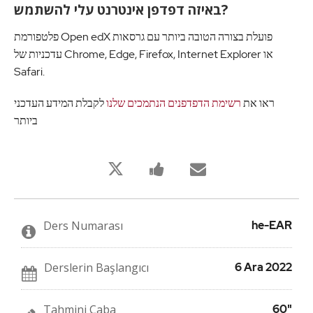
באיזה דפדפן אינטרנט עלי להשתמש?
פלטפורמת Open edX פועלת בצורה הטובה ביותר עם גרסאות
עדכניות של Chrome, Edge, Firefox, Internet Explorer או
Safari.
ראו את
רשימת הדפדפנים הנתמכים שלנו
לקבלת המידע העדכני
ביותר
Bu
Bu
Birisine
derse
derse
bu
kaydolduğunuzu
kayıt
derse
twitleyin
yaptığınızı
kaydolduğu
söylemek
söylemek
için
için
Ders Numarası
he-EAR
Facebook
e-
mesajı
posta
gönderin
gönderin
Derslerin Başlangıcı
6 Ara 2022
Tahmini Çaba
60"