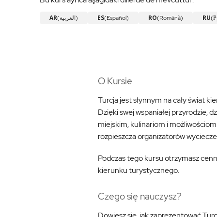
AR
ES
RO
RU
(العربية)
(Español)
(Română)
(Р
O Kursie
Turcja jest słynnym na cały świat k
Dzięki swej wspaniałej przyrodzie,
miejskim, kulinariom i możliwościo
rozpieszcza organizatorów wycieczek
Podczas tego kursu otrzymasz cenne
kierunku turystycznego.
Czego się nauczysz?
Dowiesz się, jak zaprezentować Turc