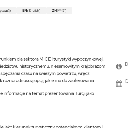
EN
ZH
усский)
(English)
(中文)
ierunkiem dla sektora MICE i turystyki wypoczynkowej.
D
 dziedzictwu historycznemu, niesamowitym krajobrazom
m spędzania czasu na świeżym powietrzu, wręcz
 różnorodnością opcji, jakie ma do zaoferowania.
D
 informacje na temat prezentowania Turcji jako
ję jako kierunek turystyczny potencjalnym klientom i