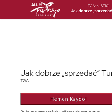
TGA:
pl-ST101
Jak dobrze „sprzedać
Jak dobrze „sprzedać” Tu
TGA
Hemen Kaydol
Bu kurs ayrıca aşağıdaki dillerde de mevcuttur: