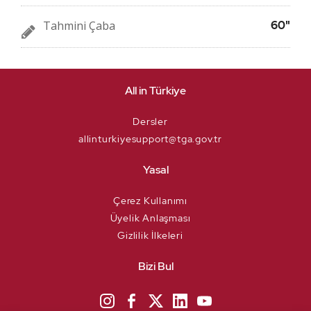
Tahmini Çaba
60"
All in Türkiye
Dersler
allinturkiyesupport@tga.gov.tr
Yasal
Çerez Kullanımı
Üyelik Anlaşması
Gizlilik İlkeleri
Bizi Bul
We process your personal information to measure and