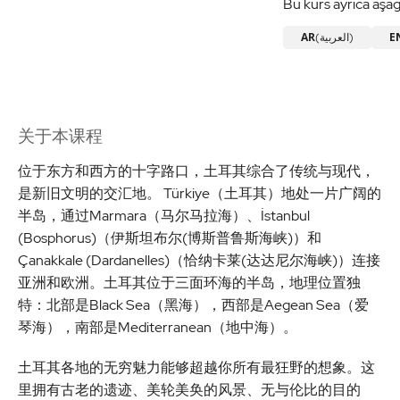
Bu kurs ayrıca aşağ
AR
E
(العربية)
关于本课程
位于东方和西方的十字路口，土耳其综合了传统与现代，
是新旧文明的交汇地。 Türkiye（土耳其）地处一片广阔的
半岛，通过Marmara（马尔马拉海）、İstanbul
(Bosphorus)（伊斯坦布尔(博斯普鲁斯海峡)）和
Çanakkale (Dardanelles)（恰纳卡莱(达达尼尔海峡)）连接
亚洲和欧洲。土耳其位于三面环海的半岛，地理位置独
特：北部是Black Sea（黑海），西部是Aegean Sea（爱
琴海），南部是Mediterranean（地中海）。
土耳其各地的无穷魅力能够超越你所有最狂野的想象。这
里拥有古老的遗迹、美轮美奂的风景、无与伦比的目的