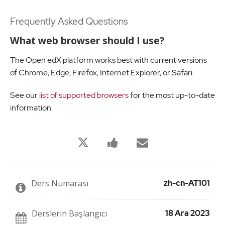
Frequently Asked Questions
What web browser should I use?
The Open edX platform works best with current versions
of Chrome, Edge, Firefox, Internet Explorer, or Safari.
See our
list of supported browsers
for the most up-to-date
information.
Bu
Bu
Birisine
derse
derse
bu
kaydolduğunuzu
kayıt
derse
twitleyin
yaptığınızı
kaydolduğu
söylemek
söylemek
için
için
Ders Numarası
zh-cn-AT101
Facebook
e-
mesajı
posta
gönderin
gönderin
Derslerin Başlangıcı
18 Ara 2023