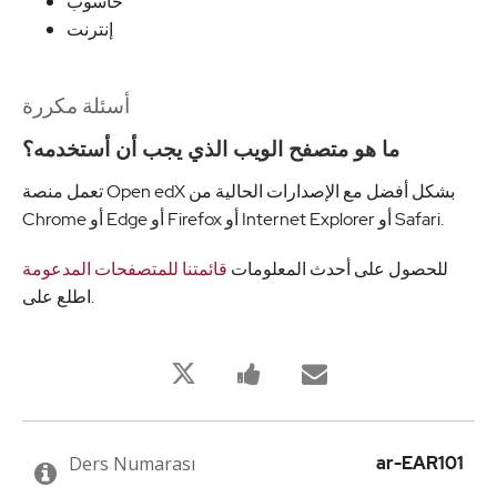
حاسوب
إنترنت
أسئلة مكررة
ما هو متصفح الويب الذي يجب أن أستخدمه؟
تعمل منصة Open edX بشكل أفضل مع الإصدارات الحالية من
Chrome أو Edge أو Firefox أو Internet Explorer أو Safari.
للحصول على أحدث المعلومات
قائمتنا للمتصفحات المدعومة
اطلع على.
Bu
Bu
Birisine
derse
derse
bu
kaydolduğunuzu
kayıt
derse
twitleyin
yaptığınızı
kaydolduğu
söylemek
söylemek
için
için
Ders Numarası
ar-EAR101
Facebook
e-
mesajı
posta