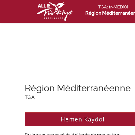
TGA:
fr-MED101
Région Méditerranée
Région Méditerranéenne
TGA
Hemen Kaydol
Bu kurs ayrıca aşağıdaki dillerde de mevcuttur: