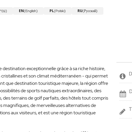
EN
PL
RU
(עברית)
(English)
(Polski)
(Русский)
estination exceptionnelle grâce à sa riche histoire,
D
es cristallines et son climat méditerranéen - qui permet
ant que destination touristique majeure, la région offre
possibilités de sports nautiques extraordinaires, des
D
 des terrains de golf parfaits, des hôtels tout compris
ies magnifiques, de merveilleuses alternatives de
T
tions aux visiteurs, et est une région touristique