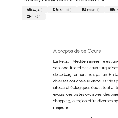
AR
DE
ES
HE
(العربية)
(Deutsch)
(Español)
ZH
(中文)
À propos de ce Cours
La Région Méditerranéenne est une d
son long littoral, ses eaux turquois
de se baigner huit mois par an. En t
diverses options aux visiteurs : des 
sites archéologiques époustouflants,
exquis, des pistes cyclables, des ba
shopping, la région offre diverses op
majeure.