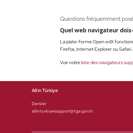
Questions fréquemment pos
Quel web navigateur dois-j
La plate-forme Open edX fonctionn
Firefox, Internet Explorer ou Safari..
Voir notre
liste des navigateurs sup
All in Türkiye
Dersler
allinturkiyesupport@tga.gov.tr