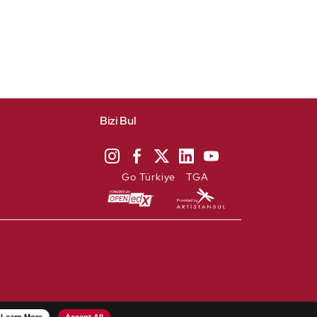
Bizi Bul
Go Türkiye
TGA