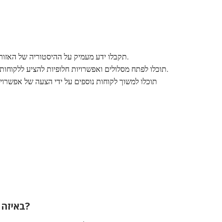
תקבלו ידע מעמיק על ההיסטוריה של האזור, פלאי הטבע והמאכלים המקומיים.
תוכלו לפתח מסלולים ואפשרויות חלופיות להציע ללקוחות, בהתאם לצרכים ולדרישות שלהם.
תוכלו למשוך לקוחות נוספים על ידי הצעה של אפשרוי
באיזה דפדפן אינטרנט עלי להשתמש?