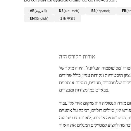
AR
DE
ES
FR
(Fr
(Español)
(Deutsch)
(العربية)
EN
ZH
(English)
(中文)
אודות הקורס הזה
ורי "מסופוטמיה העליונה", היווה מוקד של
ון היסטוריות ונקודות עניין, כולל שרידים
ים של מסגדים, מנזרים, כנסיות או מבנים
צבאיים כמו מצודות ומבצרים.
ום מזרח אנטוליה הוא מיקום אידיאלי עבור
רט ימי, טיולים רגליים, רכיבה על אופניים
ה, גסטרונומיה או טבע, לאזור הצבעוני הזה