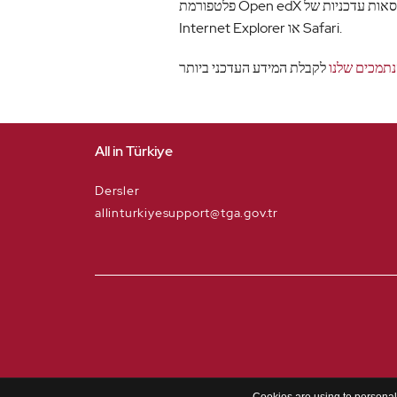
פלטפורמת Open edX פועלת בצורה הטובה ביותר עם גרסאות עדכניות של Chrome, Edge, Firefox,
Internet Explorer או Safari.
תמכים שלנו
לקבלת המידע העדכני ביותר
All in Türkiye
Dersler
allinturkiyesupport@tga.gov.tr