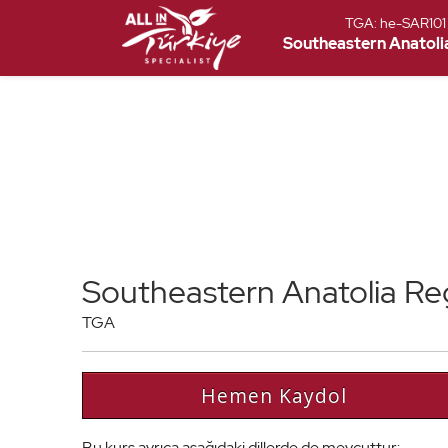
TGA:
he-SAR101
Southeastern Anatoli
Southeastern Anatolia Re
TGA
Hemen Kaydol
Bu kurs ayrıca aşağıdaki dillerde de mevcuttur: