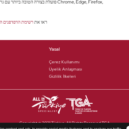
ראו את
רשימת הדפדפנים הנ
Yasal
Çerez Kullanımı
Üyelik Anlaşması
Gizlilik İlkeleri
Copyright @ 2021 Türkiye. All Rights Reserved TGA