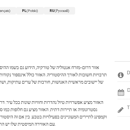
PL
RU
ançais)
(Polski)
(Русский)
אזור דרום-מזרח אנטוליה של טורקיה, הידוע גם בשמו ההיסט
D
תרבויות חשובות לאורך ההיסטוריה. האזור כולל אינספור נקודות צי
של יישובים מראשית האנושות, חורבות של ערים עתיקות, ושריד
D
האזור מציע אפשרויות טיול נהדרות וחוויות שונות בכל עיר. דר
T
גסטרונומיה או תיירות דתית. האזור מציע גם חלופות כמו ספו
וקמפינג לתיירים המעוניינים בפעילויות בטבע. בין אם זה היסטורי
עם האווירה המיסטית שלו יש הרבה מה להציע למטיילים המגלים את האזור.