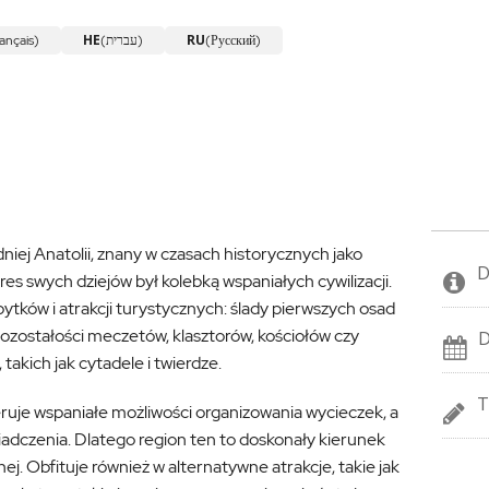
HE
RU
ançais)
(עברית)
(Русский)
ej Anatolii, znany w czasach historycznych jako
D
es swych dziejów był kolebką wspaniałych cywilizacji.
ytków i atrakcji turystycznych: ślady pierwszych osad
 pozostałości meczetów, klasztorów, kościołów czy
D
takich jak cytadele i twierdze.
T
uje wspaniałe możliwości organizowania wycieczek, a
iadczenia. Dlatego region ten to doskonały kierunek
nej. Obfituje również w alternatywne atrakcje, takie jak