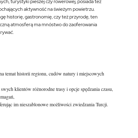
h, turystyki pieszej czy rowerowej, posiada też
ochających aktywność na świeżym powietrzu.
ę historię, gastronomię, czy też przyrodę, ten
tyczną atmosferą ma mnóstwo do zaoferowania
krywać.
a temat historii regionu, cudów natury i miejscowych
 swych klientów różnorodne trasy i opcje spędzania czasu,
wymagań,
oferując im nieszablonowe możliwości zwiedzania Turcji.