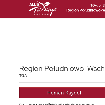
TGA:
pl-
Region Południowo-Ws
Region Południowo-Wschod
TGA
Hemen Kaydol
Bu kurs ayrıca aşağıdaki dillerde de mevcuttur: