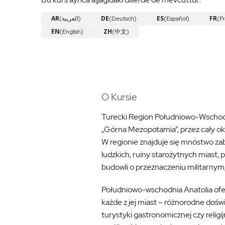
AR
DE
ES
FR
(العربية)
(Deutsch)
(Español)
(Fr
EN
ZH
(English)
(中文)
O Kursie
Turecki Region Południowo-Wschodni
„Górna Mezopotamia”, przez cały okr
W regionie znajduje się mnóstwo zab
ludzkich, ruiny starożytnych miast,
budowli o przeznaczeniu militarnym, 
Południowo-wschodnia Anatolia ofer
każde z jej miast – różnorodne dośw
turystyki gastronomicznej czy religij