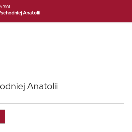
SAR101
chodniej Anatolii
niej Anatolii