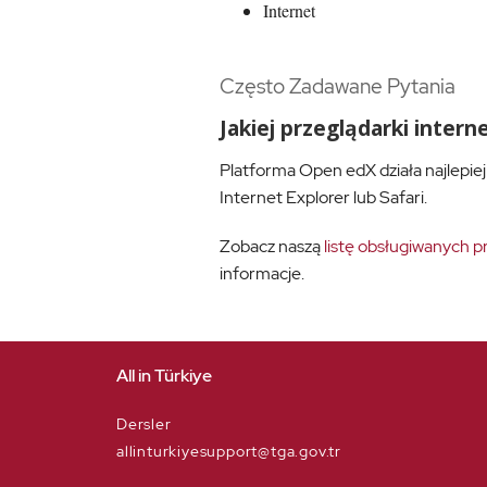
Internet
Często Zadawane Pytania
Jakiej przeglądarki inte
Platforma Open edX działa najlepiej
Internet Explorer lub Safari.
Zobacz naszą
listę obsługiwanych p
informacje.
All in Türkiye
Dersler
allinturkiyesupport@tga.gov.tr