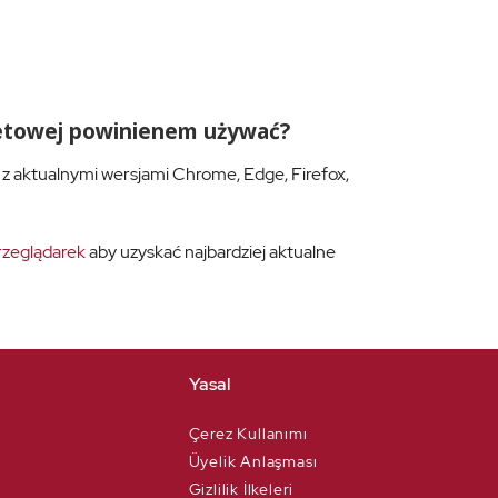
rnetowej powinienem używać?
 z aktualnymi wersjami Chrome, Edge, Firefox,
rzeglądarek
aby uzyskać najbardziej aktualne
Yasal
Çerez Kullanımı
Üyelik Anlaşması
Gizlilik İlkeleri