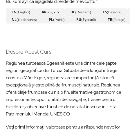
Bu kurs ayrıca aşağıdaki dillerde de mevcuttur:
EN
AR
DE
ES
(English)
(العربية)
(Deutsch)
(Español)
NL
PL
RU
TR
(Nederlands)
(Polski)
(Русский)
(Türkçe)
Despre Acest Curs
Regiunea turcească Egeeană este una dintre cele șapte
regiuni geografice din Turcia. Situată de-a lungul întregii
coaste a Mării Egee, regiunea are o importanță istorică
excepțională și este plină de frumuseți naturale. Regiunea
oferă plaje frumoase cu nisip fin, alternative gastronomice
impresionante, oportunități de navigație, trasee pentru
biciclete și obiective turistice de neratat înscrise în Lista
Patrimoniului Mondial UNESCO.
Veți primi informații valoroase pentru a răspunde nevoilor