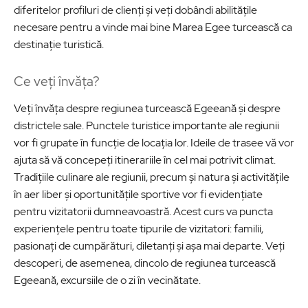
diferitelor profiluri de clienți și veți dobândi abilitățile
necesare pentru a vinde mai bine Marea Egee turcească ca
destinație turistică.
Ce veți învăța?
Veți învăța despre regiunea turcească Egeeană și despre
districtele sale. Punctele turistice importante ale regiunii
vor fi grupate în funcție de locația lor. Ideile de trasee vă vor
ajuta să vă concepeți itinerariile în cel mai potrivit climat.
Tradițiile culinare ale regiunii, precum și natura și activitățile
în aer liber și oportunitățile sportive vor fi evidențiate
pentru vizitatorii dumneavoastră. Acest curs va puncta
experiențele pentru toate tipurile de vizitatori: familii,
pasionați de cumpărături, diletanți și așa mai departe. Veți
descoperi, de asemenea, dincolo de regiunea turcească
Egeeană, excursiile de o zi în vecinătate.