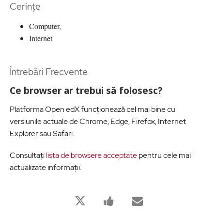
Cerințe
Computer,
Internet
Întrebări Frecvente
Ce browser ar trebui să folosesc?
Platforma Open edX funcționează cel mai bine cu
versiunile actuale de Chrome, Edge, Firefox, Internet
Explorer sau Safari.
Consultați
lista de browsere acceptate
pentru cele mai
actualizate informații.
Bu
Bu
Birisine
derse
derse
bu
kaydolduğunuzu
kayıt
derse