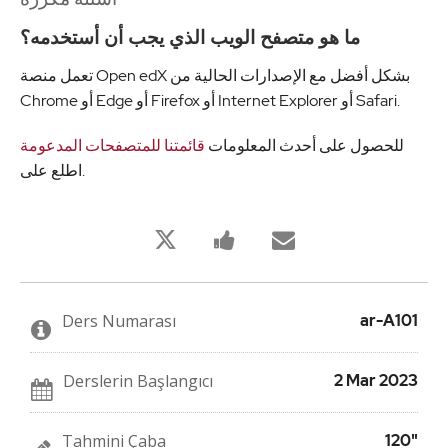
ما هو متصفح الويب الذي يجب أن أستخدمه؟
تعمل منصة Open edX بشكل أفضل مع الإصدارات الحالية من
Chrome أو Edge أو Firefox أو Internet Explorer أو Safari.
للحصول على أحدث المعلومات
قائمتنا للمتصفحات المدعومة
اطلع على.
Bu
Bu
Birisine
derse
derse
bu
kaydolduğunuzu
kayıt
derse
twitleyin
yaptığınızı
kaydolduğu
söylemek
söylemek
için
için
Ders Numarası
ar-A101
Facebook
e-
mesajı
posta
gönderin
gönderin
Derslerin Başlangıcı
2 Mar 2023
Tahmini Çaba
120"