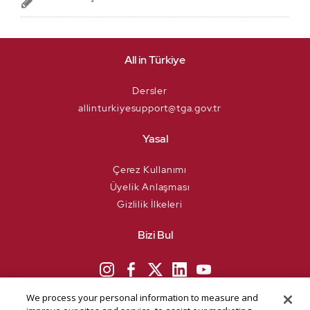
All in Türkiye
Dersler
allinturkiyesupport@tga.gov.tr
Yasal
Çerez Kullanımı
Üyelik Anlaşması
Gizlilik İlkeleri
Bizi Bul
We process your personal information to measure and
improve our sites and service, to assist our marketing
Go Türkiye
TGA
campaigns and to provide personalised content and