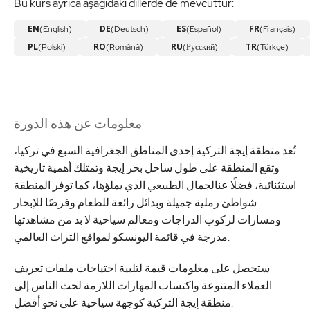
Bu kurs ayrıca aşağıdaki dillerde de mevcuttur:
EN
DE
ES
FR
(English)
(Deutsch)
(Español)
(Français)
PL
RO
RU
TR
(Polski)
(Română)
(Русский)
(Türkçe)
معلومات عن هذه الدورة
تُعد منطقة إيجة التركية إحدى المناطق الجغرافية السبع في تركيا،
وتقع المنطقة على طول ساحل بحر إيجة وتمتلك أهمية تاريخية
استثنائية، فضلًا عنالجمال الطبيعي الذي يملؤها، كما توفر المنطقة
شواطئ رملية جميلة وبدائل رائعة للطعام وفرصًا للإبحار
ومسارات لركوب الدراجات ومعالم سياحية لا بد من مشاهدتها
مدرجة في قائمة اليونسكو لمواقع التراث العالمي.
ستحصل على معلومات قيمة لتلبية احتياجات ملفات تعريف
العملاء المتنوعة واكتساب المهارات اللازمة لحث الناس إلى
منطقة إيجة التركية كوجهة سياحية على نحو أفضل.