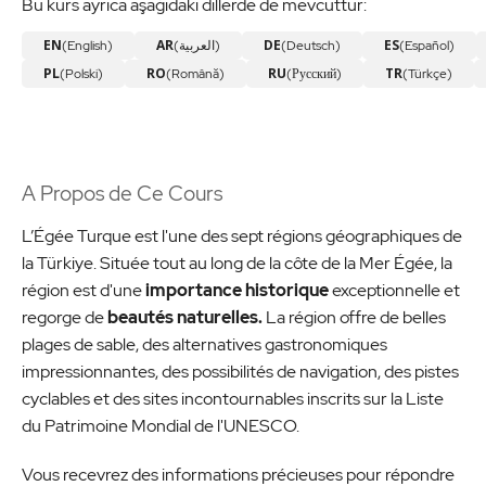
Bu kurs ayrıca aşağıdaki dillerde de mevcuttur:
EN
AR
DE
ES
(English)
(العربية)
(Deutsch)
(Español)
PL
RO
RU
TR
(Polski)
(Română)
(Русский)
(Türkçe)
A Propos de Ce Cours
L’Égée Turque est l'une des sept régions géographiques de
la Türkiye. Située tout au long de la côte de la Mer Égée, la
région est d'une
importance historique
exceptionnelle et
regorge de
beautés naturelles.
La région offre de belles
plages de sable, des alternatives gastronomiques
impressionnantes, des possibilités de navigation, des pistes
cyclables et des sites incontournables inscrits sur la Liste
du Patrimoine Mondial de l'UNESCO.
Vous recevrez des informations précieuses pour répondre