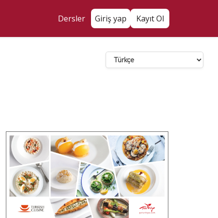
Dersler
Giriş yap
Kayıt Ol
Dil Seçin