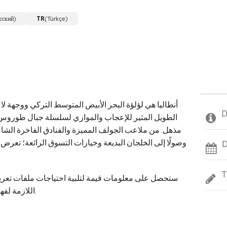
TR
сский)
(Türkçe)
أنطاليا هي لؤلؤة البحر الأبيض المتوسط التركي ووجهة لا
D
الطويل المثير للإعجاب والموازي لسلسلة جبال طوروس وا
مذهل. من ملاعب الجولف المميزة والفنادق الفاخرة الشا
وصولًا إلى الخلجان البديعة وخيارات التسوق الرائعة؛ تعرض 
D
T
ستحصل على معلومات قيمة لتلبية احتياجات ملفات تعريف
اللازمة لفهم أنطاليا كوجهة سياحية على نحو أفضل.