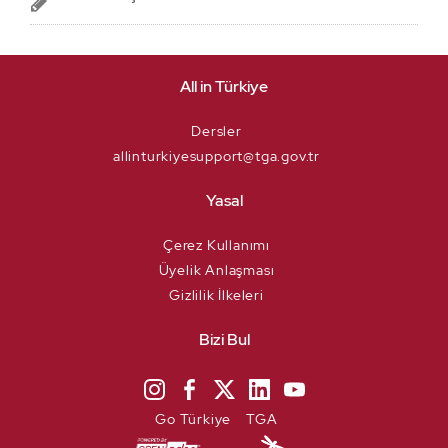
All in Türkiye
Dersler
allinturkiyesupport@tga.gov.tr
Yasal
Çerez Kullanımı
Üyelik Anlaşması
Gizlilik İlkeleri
Bizi Bul
Go Türkiye
TGA
We process your personal information to measure and