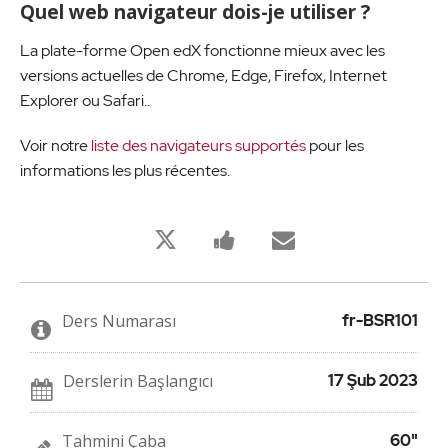
Quel web navigateur dois-je utiliser ?
La plate-forme Open edX fonctionne mieux avec les
versions actuelles de Chrome, Edge, Firefox, Internet
Explorer ou Safari..
Voir notre
liste des navigateurs supportés
pour les
informations les plus récentes.
Bu
Bu
Birisine
derse
derse
bu
kaydolduğunuzu
kayıt
derse
twitleyin
yaptığınızı
kaydolduğu
söylemek
söylemek
için
için
Ders Numarası
fr-BSR101
Facebook
e-
mesajı
posta
gönderin
gönderin
Derslerin Başlangıcı
17 Şub 2023
Tahmini Çaba
60"