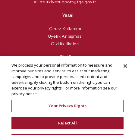
allinturkiyesupport@tga.gov.tr
Yasal
Çerez Kullanımı
Üyelik Anlaşması
Gizlilik İlkeleri
Bizi Bul
We process your personal information to measure and
improve our sites and service, to assist our marketing
campaigns and to provide personalised content and
Go Türkiye
TGA
advertising. By clicking the button on the right, you can
exercise your privacy rights. For more information see our
privacy notice
Your Privacy Rights
Reject All
Copyright @ 2021 Türkiye. All
Cookies are using to personalize content and ads, to provide social media