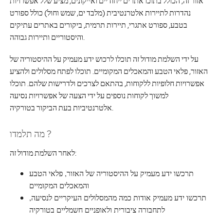
אזור זה, הכולל בתוכו אתרים ייחודיים ואייקונים, מציע שלל אפשרויות
נהדרות לתיירות אלטרנטיבית (מלבד ים, שמש וחול) כולל ספורט
בטבע, ספורט אתגרי, תיירות תרמית, ביקורים באתרים עתיקים
והיסטוריים ותיירות גבוהה.
על ידי השלמת מודול זה תוכלו לרכוש ידע מעמיק על ההיסטוריה של
האזור, פלאי הטבע והמאכלים המקומיים. תוכלו לפתח מסלולים ולהציע
אפשרויות חלופיות ללקוחות, בהתאם לצרכים ולדרישות שלהם. תוכלו
למשוך לקוחות נוספים על ידי הצעה של אפשרויות נסיעה
אלטרנטיביות בעת הביקור בטורקיה.
מה תלמדו ?
לאחר השלמת מודול זה:
תרכשו ידע מעמיק על ההיסטוריה של האזור, פלאי הטבע
והמאכלים המקומיים
תרכשו ידע מעמיק אודות כמה מהמסלולים העיקריים לנסיעה,
לתחבורה ציבורית ולאופניים חשמליים בטורקיה