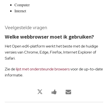
Computer
Internet
Veelgestelde vragen
Welke webbrowser moet ik gebruiken?
Het Open edX-platform werkt het beste met de huidige
versies van Chrome, Edge, Firefox, Internet Explorer of
Safari.
Zie de
lijst met ondersteunde browsers
voor de up-to-date
informatie.
Bu
Bu
Birisine
derse
derse
bu
kaydolduğunuzu
kayıt
derse
twitleyin
yaptığınızı
kaydolduğu
söylemek
söylemek