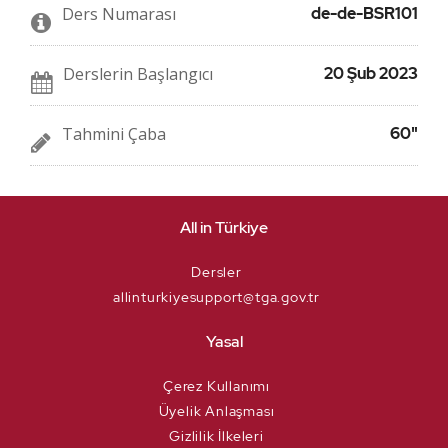
için
için
Ders Numarası
de-de-BSR101
Facebook
e-
mesajı
posta
gönderin
gönderin
Derslerin Başlangıcı
20 Şub 2023
Tahmini Çaba
60"
All in Türkiye
Dersler
allinturkiyesupport@tga.gov.tr
Yasal
Çerez Kullanımı
Üyelik Anlaşması
Gizlilik İlkeleri