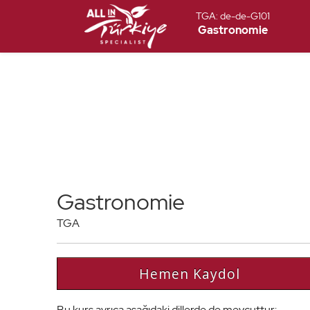
TGA:
de-de-G101
Gastronomie
Gastronomie
TGA
Hemen Kaydol
Bu kurs ayrıca aşağıdaki dillerde de mevcuttur: