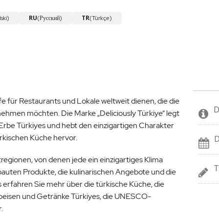
RU
TR
ski)
(Русский)
(Türkçe)
lfe für Restaurants und Lokale weltweit dienen, die die
D
nehmen möchten. Die Marke „Deliciously Türkiye“ legt
Erbe Türkiyes und hebt den einzigartigen Charakter
ürkischen Küche hervor.
D
tregionen, von denen jede ein einzigartiges Klima
T
ebauten Produkte, die kulinarischen Angebote und die
s erfahren Sie mehr über die türkische Küche, die
Speisen und Getränke Türkiyes, die UNESCO-
.