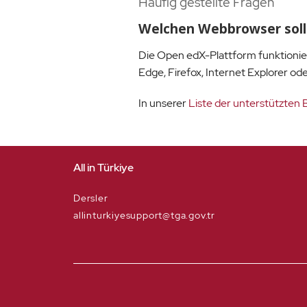
Häufig gestellte Fragen
Welchen Webbrowser soll
Die Open edX-Plattform funktionie
Edge, Firefox, Internet Explorer ode
In unserer
Liste der unterstützten
All in Türkiye
Dersler
allinturkiyesupport@tga.gov.tr